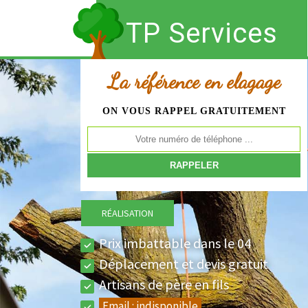
TP Services
La référence en elagage
ON VOUS RAPPEL GRATUITEMENT
RÉALISATION
Prix imbattable dans le 04
Déplacement et devis gratuit
Artisans de père en fils
Email :
indisponible