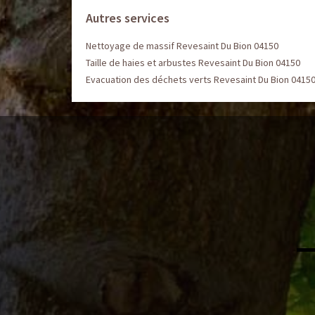
Autres services
Nettoyage de massif Revesaint Du Bion 04150
Taille de haies et arbustes Revesaint Du Bion 04150
Evacuation des déchets verts Revesaint Du Bion 0415