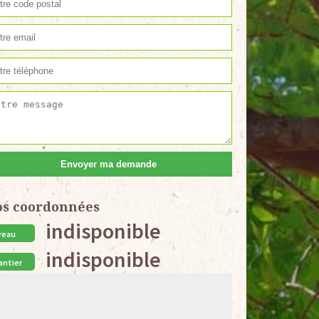
os coordonnées
indisponible
reau
indisponible
antier