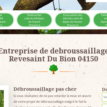
ge
Destruction
Evacuation des
Taill
 04
cafards 04 Alpes-
déchets verts 04
ar
aute-
de-Haute-
Alpes-de-Haute-
Alpe
ce
Provence
Provence
P
Entreprise de debroussaillag
Revesaint Du Bion 04150
Débroussaillage pas cher
De
Si vous souhaitez de ne pas retarder la mise en œuvre
de votre projet de débroussaillage malgré le fait la