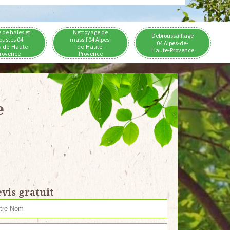
e de haies et
Nettoyage de
Debroussaillage
bustes 04
massif 04 Alpes-
04 Alpes-de-
s-de-Haute-
de-Haute-
Haute-Provence
rovence
Provence
e
vis gratuit