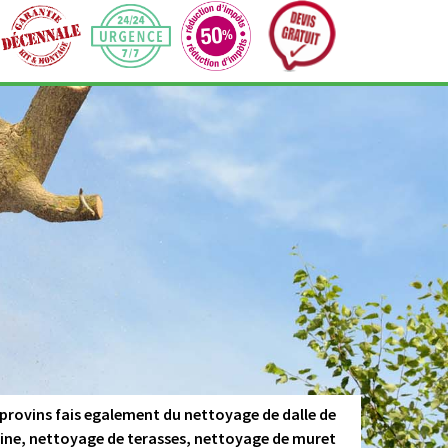
 provins fais egalement du nettoyage de dalle de
cine, nettoyage de terasses, nettoyage de muret