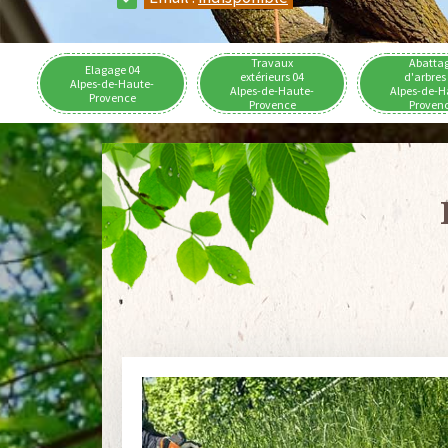
Travaux
Abatta
Elagage 04
extérieurs 04
d'arbres
Alpes-de-Haute-
Alpes-de-Haute-
Alpes-de-H
Provence
Provence
Proven