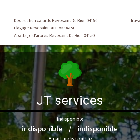
Destruction cafards Revesaint Du Bion 04150
Trava
Elagage Revesaint Du Bion 04150
0
Abattage d'arbres Revesaint Du Bion 04150
JT services
indisponible
indisponible
/
indisponible
Email :
indisponible