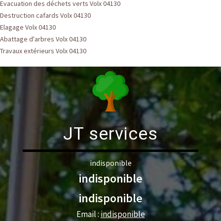
Evacuation des déchets verts Volx 04130
Destruction cafards Volx 04130
Elagage Volx 04130
Abattage d'arbres Volx 04130
Travaux extérieurs Volx 04130
JT services
indisponible
indisponible
indisponible
Email :
indisponible