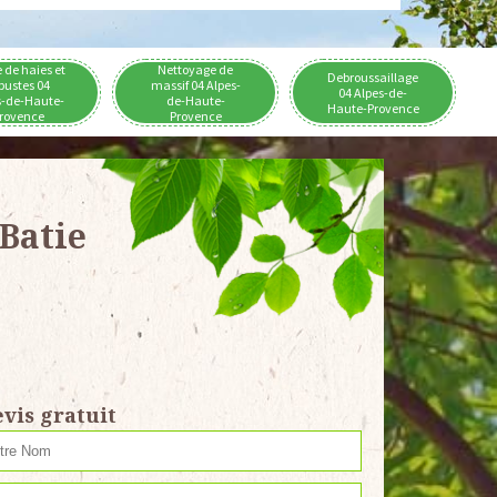
e de haies et
Nettoyage de
Debroussaillage
bustes 04
massif 04 Alpes-
04 Alpes-de-
s-de-Haute-
de-Haute-
Haute-Provence
rovence
Provence
Batie
vis gratuit