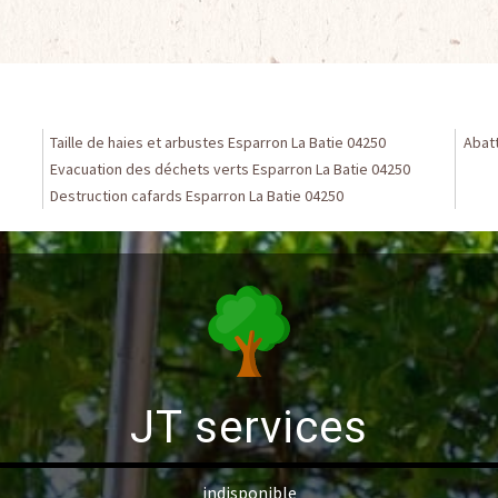
Taille de haies et arbustes Esparron La Batie 04250
Abatt
Evacuation des déchets verts Esparron La Batie 04250
Destruction cafards Esparron La Batie 04250
JT services
indisponible