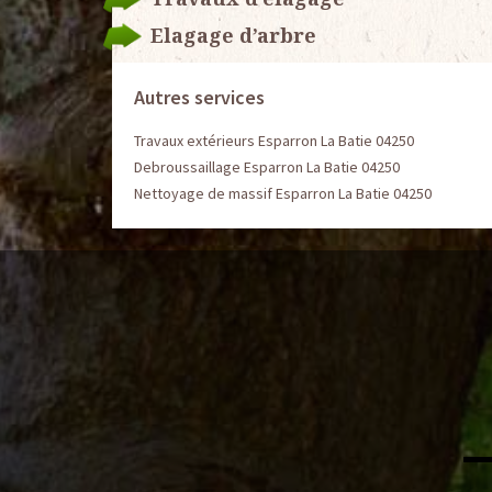
Elagage d’arbre
Autres services
Travaux extérieurs Esparron La Batie 04250
Debroussaillage Esparron La Batie 04250
Nettoyage de massif Esparron La Batie 04250