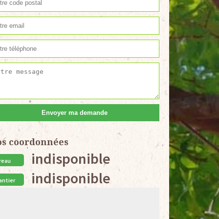
os coordonnées
indisponible
reau
indisponible
antier