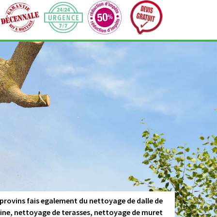
 provins fais egalement du nettoyage de dalle de
cine, nettoyage de terasses, nettoyage de muret