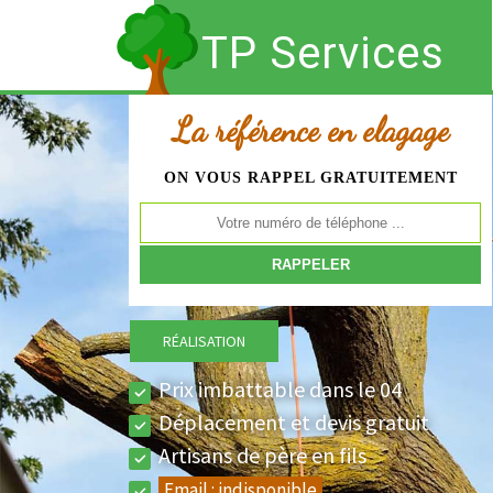
TP Services
La référence en elagage
ON VOUS RAPPEL GRATUITEMENT
RÉALISATION
Prix imbattable dans le 04
Déplacement et devis gratuit
Artisans de père en fils
Email :
indisponible