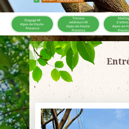
Travaux
Abatta
Elagage 04
extérieurs 04
d'arbres
Alpes-de-Haute-
Alpes-de-Haute-
Alpes-de-H
Provence
Provence
Proven
Entr