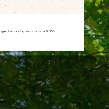
age d'arbres Esparron La Batie 04250