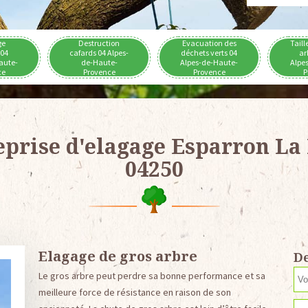
ge
Destruction
Evacuation des
Taill
 04
cafards 04 Alpes-
déchets verts 04
ar
aute-
de-Haute-
Alpes-de-Haute-
Alpe
ce
Provence
Provence
P
eprise d'elagage Esparron La 
04250
Elagage de gros arbre
De
Le gros arbre peut perdre sa bonne performance et sa
meilleure force de résistance en raison de son