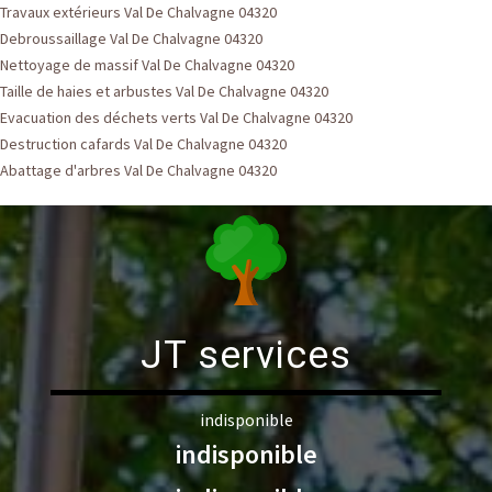
Travaux extérieurs Val De Chalvagne 04320
Debroussaillage Val De Chalvagne 04320
Nettoyage de massif Val De Chalvagne 04320
Taille de haies et arbustes Val De Chalvagne 04320
Evacuation des déchets verts Val De Chalvagne 04320
Destruction cafards Val De Chalvagne 04320
Abattage d'arbres Val De Chalvagne 04320
JT services
indisponible
indisponible