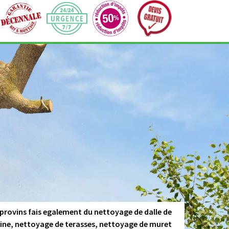
 provins fais egalement du nettoyage de dalle de
cine, nettoyage de terasses, nettoyage de muret