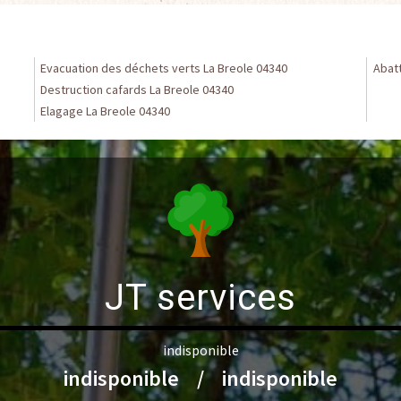
Evacuation des déchets verts La Breole 04340
Abat
Destruction cafards La Breole 04340
Elagage La Breole 04340
JT services
indisponible
indisponible
/
indisponible