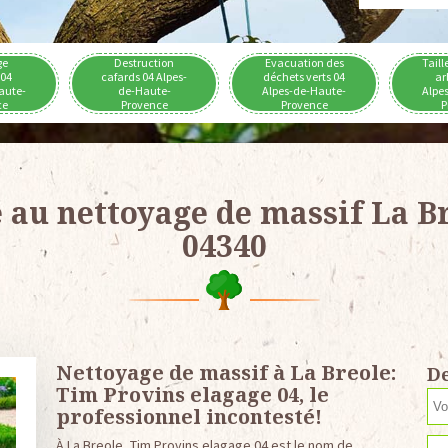
ge
Destruction
Evacuation des
Taill
 04
cafards 04 Alpes-
déchets verts 04
ar
aute-
de-Haute-
Alpes-de-Haute-
Alpe
ce
Provence
Provence
P
 au nettoyage de massif La B
04340
Nettoyage de massif à La Breole:
De
Tim Provins elagage 04, le
professionnel incontesté!
À La Breole, Tim Provins elagage 04 est le nom de