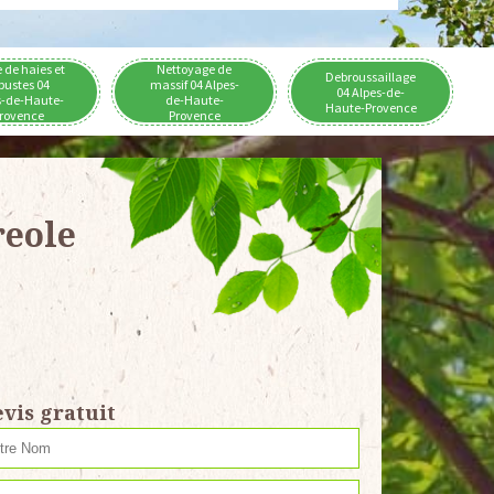
e de haies et
Nettoyage de
Debroussaillage
bustes 04
massif 04 Alpes-
04 Alpes-de-
s-de-Haute-
de-Haute-
Haute-Provence
rovence
Provence
reole
vis gratuit