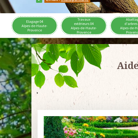
Travaux
Abatta
Elagage 04
extérieurs 04
d'arbres
Alpes-de-Haute-
Alpes-de-Haute-
Alpes-de-H
Provence
Provence
Proven
Aide