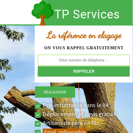
TP Services
La référence en elagage
ON VOUS RAPPEL GRATUITEMENT
RÉALISATION
Prix imbattable dans le 04
Déplacement et devis gratuit
Artisans de père en fils
Email :
indisponible