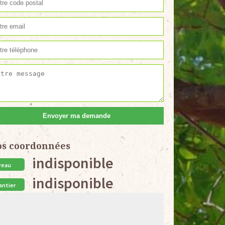
os coordonnées
indisponible
reau
indisponible
antier