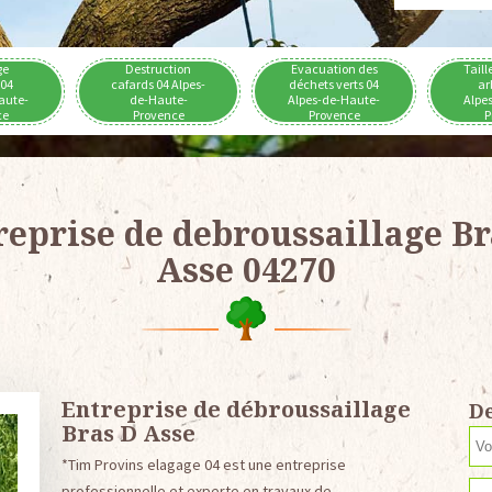
ge
Destruction
Evacuation des
Taill
 04
cafards 04 Alpes-
déchets verts 04
ar
aute-
de-Haute-
Alpes-de-Haute-
Alpe
ce
Provence
Provence
P
reprise de debroussaillage Br
Asse 04270
Entreprise de débroussaillage
De
Bras D Asse
*Tim Provins elagage 04 est une entreprise
professionnelle et experte en travaux de