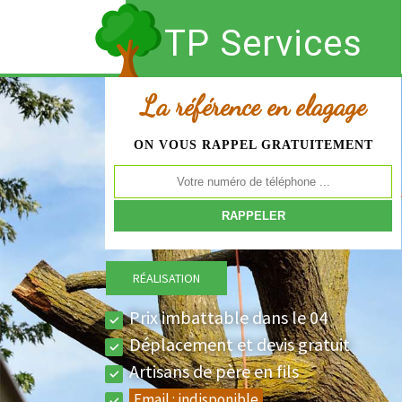
TP Services
La référence en elagage
ON VOUS RAPPEL GRATUITEMENT
RÉALISATION
Prix imbattable dans le 04
Déplacement et devis gratuit
Artisans de père en fils
Email :
indisponible