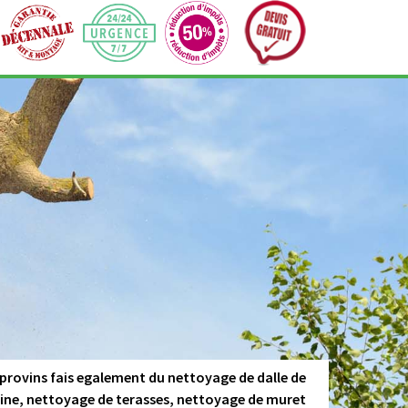
 provins fais egalement du nettoyage de dalle de
cine, nettoyage de terasses, nettoyage de muret