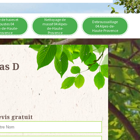
e de haies et
Nettoyage de
Debroussaillage
bustes 04
massif 04 Alpes-
04 Alpes-de-
s-de-Haute-
de-Haute-
Haute-Provence
rovence
Provence
as D
vis gratuit