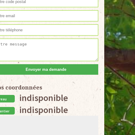
os coordonnées
indisponible
reau
indisponible
antier