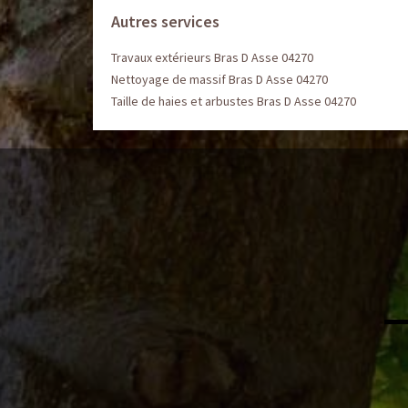
Autres services
Travaux extérieurs Bras D Asse 04270
Nettoyage de massif Bras D Asse 04270
Taille de haies et arbustes Bras D Asse 04270