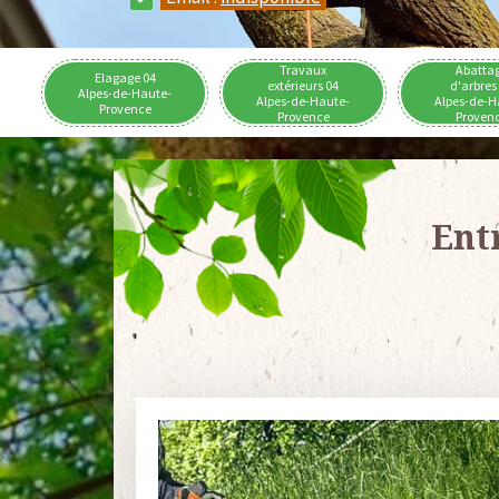
Travaux
Abatta
Elagage 04
extérieurs 04
d'arbres
Alpes-de-Haute-
Alpes-de-Haute-
Alpes-de-H
Provence
Provence
Proven
Ent