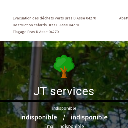
Evacuation des déchets verts Bras D Asse 04270
Abat
Destruction cafards Bras D Asse 04270
Elagage Bras D Asse 04270
JT services
indisponible
indisponible
/
indisponible
Email :
indisponible